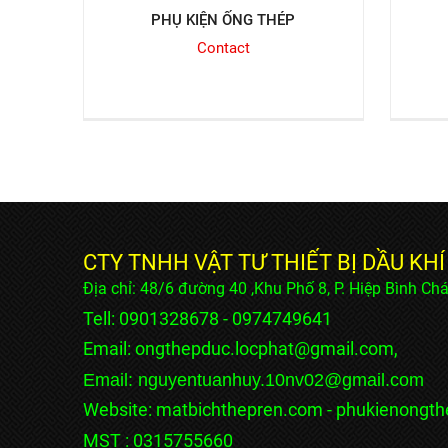
PHỤ KIỆN ỐNG THÉP
Contact
CTY TNHH VẬT TƯ THIẾT BỊ DẦU KH
Địa chỉ: 48/6 đường 40 ,Khu Phố 8, P. Hiệp Bình C
Tell:
0901328678 - 0974749641
Email:
ongthepduc.locphat@gmail.com,
Email: nguyentuanhuy.10nv02@gmail.com
Website: matbichthepren.com - phukienongt
MST : 0315755660