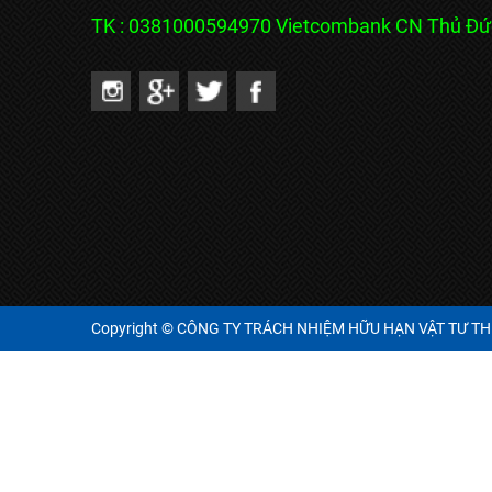
TK : 0381000594970 Vietcombank CN Thủ Đ
Copyright © CÔNG TY TRÁCH NHIỆM HỮU HẠN VẬT TƯ THIẾT 